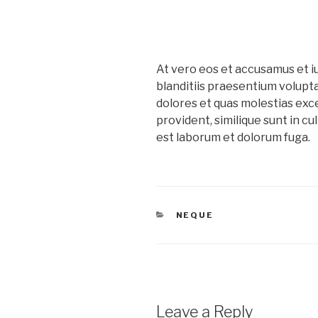
At vero eos et accusamus et i
blanditiis praesentium volupt
dolores et quas molestias exc
provident, similique sunt in cul
est laborum et dolorum fuga.
CATEGORIES
NEQUE
Leave a Reply