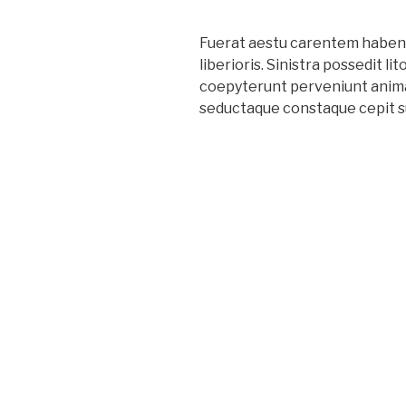
Fuerat aestu carentem habent
liberioris. Sinistra possedit l
coepyterunt perveniunt anim
seductaque constaque cepit sub