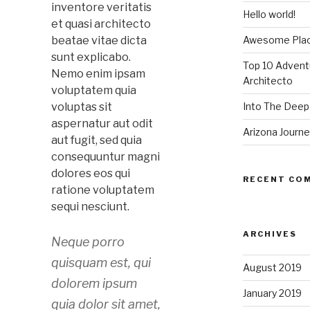
inventore veritatis
Hello world!
et quasi architecto
beatae vitae dicta
Awesome Place
sunt explicabo.
Top 10 Advent
Nemo enim ipsam
Architecto
voluptatem quia
voluptas sit
Into The Deep 
aspernatur aut odit
Arizona Journ
aut fugit, sed quia
consequuntur magni
dolores eos qui
RECENT CO
ratione voluptatem
sequi nesciunt.
ARCHIVES
Neque porro
quisquam est, qui
August 2019
dolorem ipsum
January 2019
quia dolor sit amet,