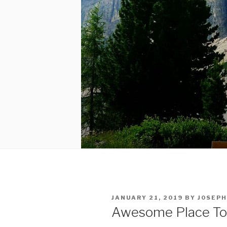
POSTED
JANUARY 21, 2019
BY
J0SEPH
ON
Awesome Place To 