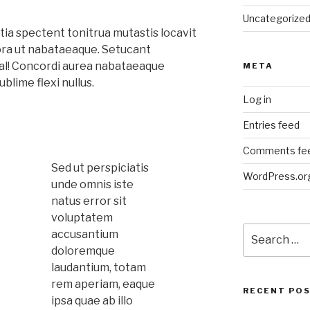
Uncategorize
ia spectent tonitrua mutastis locavit
itora ut nabataeaque. Setucant
al! Concordi aurea nabataeaque
META
lime flexi nullus.
Log in
Entries feed
Comments fe
Sed ut perspiciatis
WordPress.or
unde omnis iste
natus error sit
voluptatem
Search
accusantium
for:
doloremque
laudantium, totam
rem aperiam, eaque
RECENT PO
ipsa quae ab illo