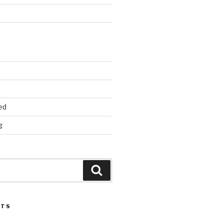
d
ed
g
Search
STS