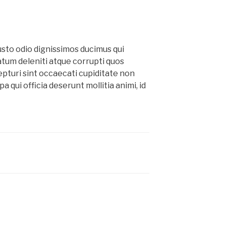
usto odio dignissimos ducimus qui
atum deleniti atque corrupti quos
epturi sint occaecati cupiditate non
pa qui officia deserunt mollitia animi, id